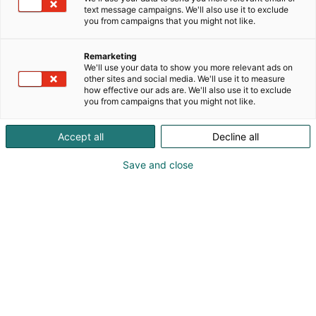
text message campaigns. We'll also use it to exclude
30 kunnan alueella ja työllistäen noin 18 000
you from campaigns that you might not like.
ammattilaista – hoidon, huolenpidon,
pelastustoimen ja hallinnon eri tehtävissä. Pohteelle
Remarketing
on tärkeää tarjota laadukkaita, asiakaslähtöisiä ja
We'll use your data to show you more relevant ads on
yhdenvertaisia palveluja kaikenikäisille. Kehitämme
other sites and social media. We'll use it to measure
toimintaamme yhdessä henkilöstön ja asukkaiden
how effective our ads are. We'll also use it to exclude
you from campaigns that you might not like.
kanssa.
Accept all
Decline all
Tule mukaan rakentamaan Pohjois-Pohjanmaan
hyvinvointia!
Save and close
Pohjois-Pohjanmaan hyvinvointialueen Pohteen