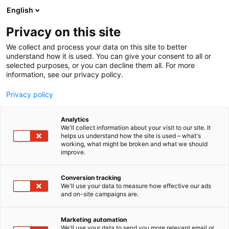
Siirry
English
sisältöön
Privacy on this site
We collect and process your data on this site to better
understand how it is used. You can give your consent to all or
selected purposes, or you can decline them all. For more
information, see our privacy policy.
Privacy policy
Analytics
Pohjois-Pohjanmaan
We'll collect information about your visit to our site. It
helps us understand how the site is used – what's
hyvinvointialue POHDE
working, what might be broken and what we should
improve.
2d68
Osasto:
Conversion tracking
We'll use your data to measure how effective our ads
Pohjois-Pohjanmaan hyvinvointialue Pohde, vastaa
and on-site campaigns are.
sosiaali-, terveys- ja pelastuspalveluista yli 400 000
asukkaalle Pohjois-Pohjanmaalla. Olemme yksi
Marketing automation
Suomen suurimmista hyvinvointialueista, toimien yli
We'll use your data to send you more relevant email or