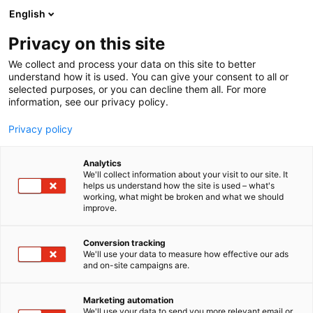
Siirry
English
sisältöön
Privacy on this site
We collect and process your data on this site to better
understand how it is used. You can give your consent to all or
selected purposes, or you can decline them all. For more
information, see our privacy policy.
Privacy policy
Analytics
T
Lääkehoito
We'll collect information about your visit to our site. It
u
helps us understand how the site is used – what's
Novo Nordisk Farma Oy
working, what might be broken and what we should
o
improve.
t
e
2k60
Osasto:
r
Conversion tracking
y
We'll use your data to measure how effective our ads
and on-site campaigns are.
Novo Nordisk on yli 100 vuotta sitten perustettu
h
m
kansainvälinen lääkealan yritys, jonka tavoitteena
ä
on ajaa muutosta diabeteksen, lihavuuden ja
Marketing automation
:
We'll use your data to send you more relevant email or