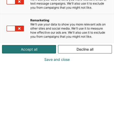
muiden vakavien kroonisten sairauksien
text message campaigns. We'll also use it to exclude
voittamiseksi. Tervetuloa osastollemme numero
you from campaigns that you might not like.
2k60 keskustelemaan diabeteksen tai lihavuuden
hoidon ajankohtaisista asioista, ja poimi mukaasi
Remarketing
potilastyötä tukevat materiaalit (sähköiset/painetut
We'll use your data to show you more relevant ads on
oppaat).Mikäli haluat lisätietoa koulutuksistamme,
other sites and social media. We'll use it to measure
how effective our ads are. We'll also use it to exclude
tapahtumistamme tai tuotteistamme, vieraile
you from campaigns that you might not like.
sivuillamme pro.novonordisk.fi.
Accept all
Decline all
Save and close