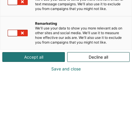
rautavalmisteet ovat lyhytvaikutteisia eli rauta on
text message campaigns. We'll also use it to exclude
oikeaan aikaan oikassa paikassa.
you from campaigns that you might not like.
Rautabisglysinaatti on yli 25 vuotta tutkittu
kaksiarvoinen rautasuola, joka on tunnetusti
Remarketing
paremmin siedettävä ja sillä on kelatoinnin
We'll use your data to show you more relevant ads on
ansiosta korkea biosaatavuus (n 90%). Sillä on myös
other sites and social media. We'll use it to measure
how effective our ads are. We'll also use it to exclude
hyvä vaikutus sekä ferritiiniin että hemoglobiiniin.
you from campaigns that you might not like.
Nogelin valikoimasta löydät myös muita
korkealaatuisia ravintolisiä koko perheelle. Kaikki
Accept all
Decline all
ravintolisät valmistetaan Virossa ja Suomessa.
Jokaisesta tuotteesta lahjoitetaan
Save and close
Lastenklinikoiden Kummit ry:lle. Aina tarkistettu
vitamiinien ja kivennäisaineiden pitoisuus jokaisen
erän jälkeen!
Katso tarjoukset