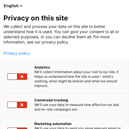
Siirry
English
sisältöön
Privacy on this site
We collect and process your data on this site to better
understand how it is used. You can give your consent to all or
selected purposes, or you can decline them all. For more
information, see our privacy policy.
Privacy policy
Analytics
T
Ravitsemus ja ravintovalmisteet
We'll collect information about your visit to our site. It
u
helps us understand how the site is used – what's
Nogel OÜ
working, what might be broken and what we should
o
improve.
t
e
1h40
Osasto:
r
Conversion tracking
y
We'll use your data to measure how effective our ads
and on-site campaigns are.
NOGEL on virolais-suomalainen rautaan
h
m
erikoistunut yritys, joka kehittää ja valmistaa
ä
rautabisglysinaatti-valmisteita. Nogelin
Marketing automation
:
We'll use your data to send you more relevant email or