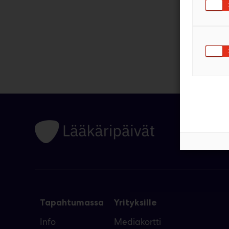
Tapahtumassa
Yrityksille
Info
Mediakortti