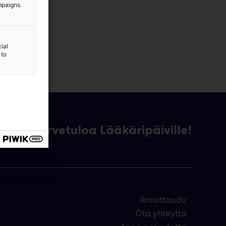
mpaigns.
ial
 to
Tervetuloa Lääkäripäiville!
Ilmoittaudu
Ota yhteyttä