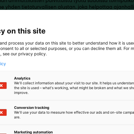
lan ammattilaisten päivittäistä työtä sadoissa toimipaikoi
 yhden tietoturvallisen alustan, joka helpottaa ajanhallin
koordinointia. Medtime Pron kokonaisuus sisältää muun m
alenterin ja koulutusten hallinnan, pätevyydet huomioiva
viestinnän ja ohjeistuksen kanavat sekä ProTieto-palvelun,
y on this site
sta lääketietoa ja koulutusmateriaaleja alan säädösten m
emme keskustelemaan tarpeistanne – kehitetään yhdessä
and process your data on this site to better understand how it is us
sia ratkaisuja terveydenhuollon ammattilaisille!
onsent to all or selected purposes, or you can decline them all. For 
, see our privacy policy.
licy
Analytics
We'll collect information about your visit to our site. It helps us underst
the site is used – what's working, what might be broken and what we sh
improve.
Conversion tracking
We'll use your data to measure how effective our ads and on-site camp
are.
Marketing automation