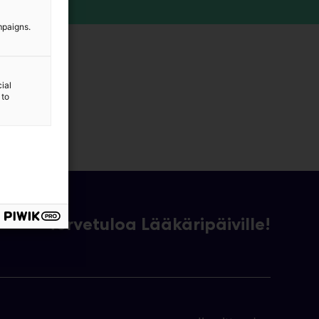
mpaigns.
ial
 to
Tervetuloa Lääkäripäiville!