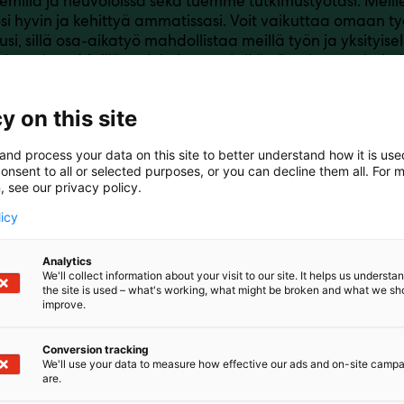
emilla ja neuvoloissa sekä tuemme tutkimustyötäsi. Meille
si hyvin ja kehittyä ammatissasi. Voit vaikuttaa omaan t
usi, sillä osa-aikatyö mahdollistaa meillä työn ja yksityi
ittamisen. Meillä on jokaisessa yksikössä vahva senioritu
lähelläsi. Tule tutustumaan osastoomme, jossa kerromme
rjoittajamallista, omalääkärimallista sekä erikoistumism
y on this site
myös osallistumaan lahjakorttimme arvontaan ja nappa
and process your data on this site to better understand how it is us
onsent to all or selected purposes, or you can decline them all. For 
, see our privacy policy.
licy
Analytics
We'll collect information about your visit to our site. It helps us underst
the site is used – what's working, what might be broken and what we sh
improve.
Conversion tracking
We'll use your data to measure how effective our ads and on-site camp
are.