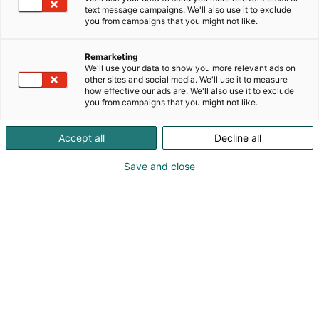
Kelassa työskentelee noin 200 asiantuntijalääkäriä.
text message campaigns. We'll also use it to exclude
Kelan asiantuntijalääkärit ovat eri erikoisalojen
you from campaigns that you might not like.
lääkäreitä, jotka tekevät työssään
vakuutuslääketieteellisiä arvioita. He tukevat Kelan
Remarketing
etuuskäsittelyä lääketieteellisellä
We'll use your data to show you more relevant ads on
other sites and social media. We'll use it to measure
asiantuntemuksellaan ja osallistuvat ratkaisujen
how effective our ads are. We'll also use it to exclude
valmisteluun yhteistyössä etuuskäsittelijöiden
you from campaigns that you might not like.
kanssa. Lääkärin lausuntojen ja todistusten
kehittäminen Kelan etuuksissa kuuluu myös
Accept all
Decline all
asiantuntijalääkärin tehtäviin.
Save and close