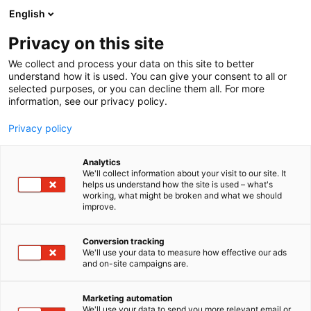
Siirry
English
sisältöön
Privacy on this site
We collect and process your data on this site to better
understand how it is used. You can give your consent to all or
selected purposes, or you can decline them all. For more
information, see our privacy policy.
Privacy policy
Analytics
KELA
We'll collect information about your visit to our site. It
helps us understand how the site is used – what's
working, what might be broken and what we should
2e71
Osasto:
improve.
Kelan tehtävänä on hoitaa Suomen sosiaaliturvaan
Conversion tracking
We'll use your data to measure how effective our ads
kuuluvien henkilöiden perusturvaa erilaisissa
and on-site campaigns are.
elämäntilanteissa. Kela myös kehittää
sosiaaliturvaa aktiivisesti.
Marketing automation
We'll use your data to send you more relevant email or