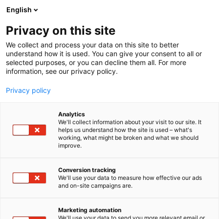
Siirry
English
sisältöön
Privacy on this site
We collect and process your data on this site to better
understand how it is used. You can give your consent to all or
selected purposes, or you can decline them all. For more
information, see our privacy policy.
Privacy policy
Analytics
Järvi-Suomen Terveys Oy
We'll collect information about your visit to our site. It
helps us understand how the site is used – what's
working, what might be broken and what we should
2f47
Osasto:
improve.
Järvi-Suomen Terveys Oy on Keski-Suomen,
Conversion tracking
We'll use your data to measure how effective our ads
Pohjois-Savon, Pohjois-Karjalan sekä Etelä-Savon
and on-site campaigns are.
hyvinvointialueiden omistama julkisomisteinen
yhtiö, jonka tehtävänä on erityisosaajien
Marketing automation
työpanoksen hankinta ja kohdentaminen
We'll use your data to send you more relevant email or