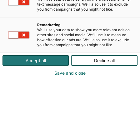
omistajahyvinvointialueiden palvelujärjestelmään.
text message campaigns. We'll also use it to exclude
Visiomme Yhdessä enemmän vaikuttavia
you from campaigns that you might not like.
palveluita kuvaa hyvin palvelukonseptiamme, jossa
yhdistämme hoitoa tar-vitsevat potilaat ja
Remarketing
ammattitaitoiset terveydenhuollon osaajat.
We'll use your data to show you more relevant ads on
other sites and social media. We'll use it to measure
how effective our ads are. We'll also use it to exclude
you from campaigns that you might not like.
Accept all
Decline all
Save and close
Toimitusjohtaja Juha Rautio
Palvelupäällikkö Ira Koljonen
044 247 7909
ira.koljonen@jsterveys.fi