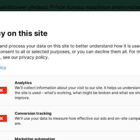
ehittäneet yhdessä Pirhan kanssa maailman ensimmäis
steiseen hoitoon suunnatun lääkinnällisen ohjelmistoso
n. Tarveperusteisessa hoidossa potilas saa hoidon silloin,
perusteisten aikojen vapautuessa diabeteshoidon painop
y on this site
maan huonossa hoitotasapainossa olevien potilaiden in
aukseen. Hoidon tehokkuus lisääntyy ja diabetekseen lii
and process your data on this site to better understand how it is us
n vähentämään merkittävästi.
onsent to all or selected purposes, or you can decline them all. For 
, see our privacy policy.
tekissä erilaisia sovelluksia suomalaisen hoitojärjestelmä
licy
rtifioituneet lääkinnällisten laitteiden valmistajana.
stollemme täydentämään kehityksen ideasatoa!
Analytics
We'll collect information about your visit to our site. It helps us underst
the site is used – what's working, what might be broken and what we sh
improve.
Conversion tracking
We'll use your data to measure how effective our ads and on-site camp
are.
Marketing automation