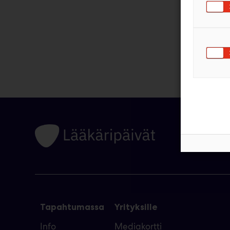
Tapahtumassa
Yrityksille
Info
Mediakortti