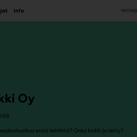
Toi
jat
Info
YRITYKS
Avaa
Avaa
alavalikko
alavalikko
kki Oy
2h58
veydenhuoltoa enää kehittää? Onko kaikki jo tehty?