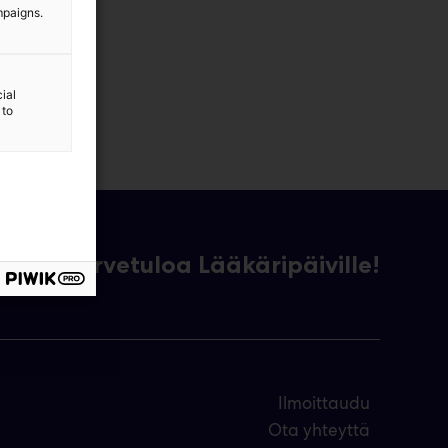
mpaigns.
ial
 to
Tervetuloa Lääkäripäiville!
Ilmoittaudu
Ota yhteyttä