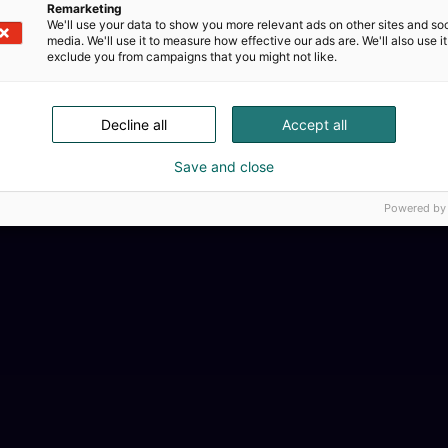
Remarketing
We'll use your data to show you more relevant ads on other sites and soc
media. We'll use it to measure how effective our ads are. We'll also use it
exclude you from campaigns that you might not like.
Decline all
Accept all
Save and close
Powered by