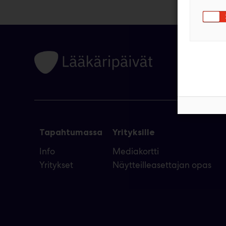
Tapahtumassa
Yrityksille
Info
Mediakortti
Yritykset
Näytteilleasettajan opas