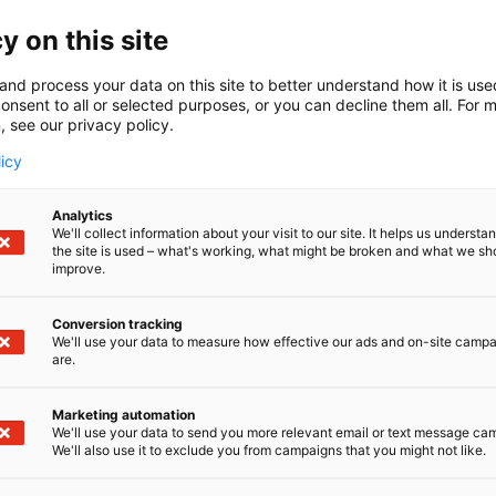
ten ja vaikeiden sairauksien hoito ja tutkimus. Tarjoamme 
een ja hammaslääketieteen erikoisaloilla.
y on this site
Helsingin yliopiston kanssa muodostamme yhden Euroopa
and process your data on this site to better understand how it is us
 ja koulutusyhteisöistä.​ Julkaisemme vuosittain noin 3000
onsent to all or selected purposes, or you can decline them all. For 
 ja 70 väitöskirjaa.
, see our privacy policy.
licy
llisessa sairaalassa tutkimus on osa hoitoa: arvioimme ja
eteelliseen tutkimusnäyttöön ja potilaskokemukseen perus
Analytics
We'll collect information about your visit to our site. It helps us underst
the site is used – what's working, what might be broken and what we sh
improve.
Conversion tracking
We'll use your data to measure how effective our ads and on-site camp
are.
Marketing automation
We'll use your data to send you more relevant email or text message ca
We'll also use it to exclude you from campaigns that you might not like.