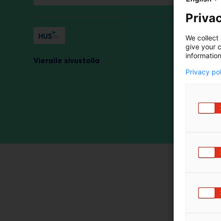
harvinais
lääketiet
Privac
Yhdessä 
We collect 
tutkimus-
give your c
tutkimusta
information
Vieraile sivustolla
Privacy po
Yliopisto
hoitoa ti