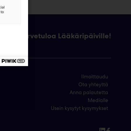
ial
 to
Tervetuloa Lääkäripäiville!
Ilmoittaudu
Ota yhteyttä
Anna palautetta
Medialle
Usein kysytyt kysymykset